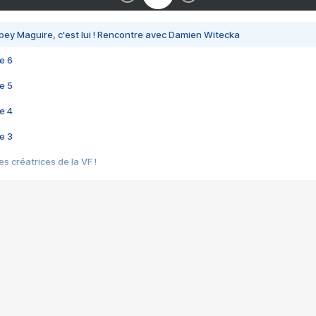
bey Maguire, c'est lui ! Rencontre avec Damien Witecka
e 6
e 5
e 4
e 3
s créatrices de la VF !
e 2
e 1
e Mektoub My Love arrive enfin ! Rencontre avec Shaïn Boumedine et Sal
i : après Toni en famille
elle réalise le bouleversant Dites lui que je l'aime
ais ! Rencontre autour de Vie privée de Rebecca Zlotowski