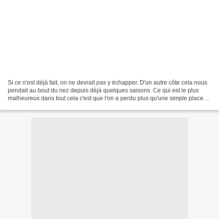
Si ce n'est déjà fait, on ne devrait pas y échapper. D'un autre côte cela nous
pendait au bout du nez depuis déjà quelques saisons. Ce qui est le plus
malheureux dans tout cela c'est que l'on a perdu plus qu'une simple place
en L1, c'est tout l'esprit,...