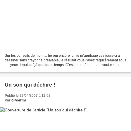
Sur les conseils de mon … hé oui encore lui, je m’applique ces jours-ci à
dessiner sans crayonné préalable, le résultat vous l’avez régulièrement sous
les yeux depuis déjà quelques temps. C’est une méthode qui vaut ce qu’elle
vaut, mais au final je pense...
Un son qui déchire !
Publié le 26/04/2007 à 11:02
Par
oliviermr