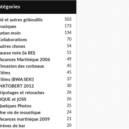
Catégories
503
d et autres gribouillis
173
musiques
134
ntan moin
70
ollaborations
54
utres choses
51
ausse note (la BD)
49
acances Martinique 2006
45
'invasion des corbeaux
45
itims
37
itims (BWA SEK!)
30
INKTOBERT 2012
26
ripotages et retouches
26
IQUE et jOSS
25
uelques Photos
24
ne vie de moustique
21
acances martinique 2009
20
rèves de bar