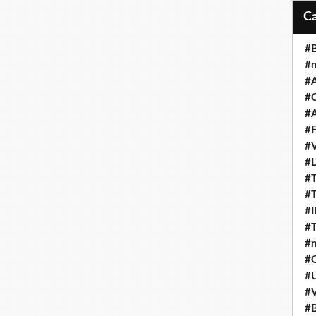
#B
#
#A
#C
#A
#F
#V
#L
#T
#T
#
#T
#n
#Q
#U
#V
#B