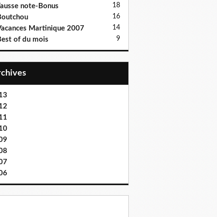
18
ausse note-Bonus
16
Boutchou
14
acances Martinique 2007
9
est of du mois
Archives
13
12
11
10
09
08
07
06