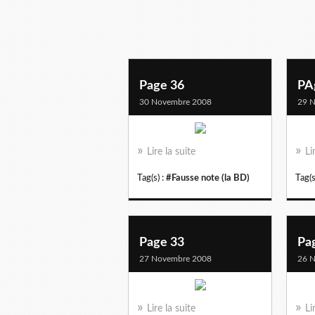
Page 36
PA
30 Novembre 2008
29 
Lire la suite
Li
Tag(s) :
#Fausse note (la BD)
Tag(s
Page 33
Pa
27 Novembre 2008
26 
Lire la suite
Li