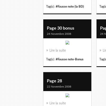
Tag(s) :
#Fausse note (la BD)
Tag(s
Page 30 bonus
Pa
24 Novembre 2008
24 
Lire la suite
Li
Tag(s) :
#Fausse note-Bonus
Tag(s
Page 28
22 Novembre 2008
Lire la suite