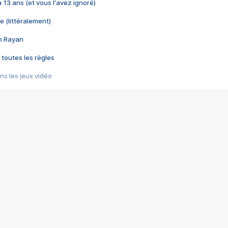
 a 13 ans (et vous l'avez ignoré)
e (littéralement)
im Rayan
 toutes les règles
s les jeux vidéo
us choquant de Rockstar ? - Le scandale BULLY
e plus moche de Steam
du RÊVE tourne au CAUCHEMAR
pendant 8 heures
it… à tort
umiliés par un jeu vidéo
ire - Final Fantasy 8
ti un empire - Age of Empires