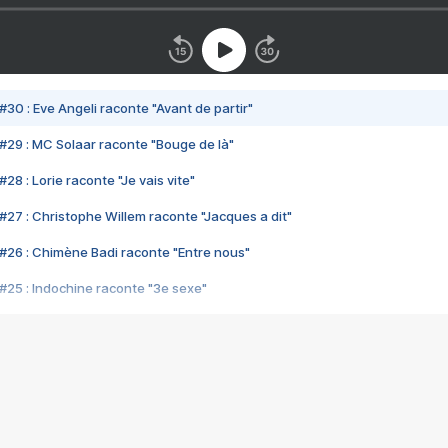
#30 : Eve Angeli raconte "Avant de partir"
#29 : MC Solaar raconte "Bouge de là"
28 : Lorie raconte "Je vais vite"
#27 : Christophe Willem raconte "Jacques a dit"
#26 : Chimène Badi raconte "Entre nous"
#25 : Indochine raconte "3e sexe"
#24 : Zaho raconte "C'est chelou"
#23 : Patrick Bruel raconte "Au café des délices"
#22 : Kyo raconte "Le chemin"
#21 : Nolwenn Leroy raconte "Cassé"