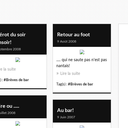
rot du soir
Retour au foot
9 Août 2008
soir!
ptembre 2008
..... qui ne saute pas n'est pas
nantais!
re la suite
Lire la suite
) :
#Brèves de bar
Tag(s) :
#Brèves de bar
re ou .....
Au bar!
uillet 2008
9 Juin 2007