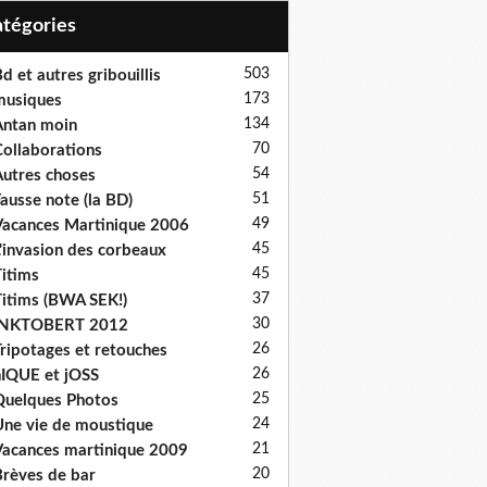
Catégories
503
d et autres gribouillis
173
musiques
134
ntan moin
70
ollaborations
54
utres choses
51
ausse note (la BD)
49
acances Martinique 2006
45
'invasion des corbeaux
45
itims
37
itims (BWA SEK!)
30
INKTOBERT 2012
26
ripotages et retouches
26
IQUE et jOSS
25
uelques Photos
24
ne vie de moustique
21
acances martinique 2009
20
rèves de bar