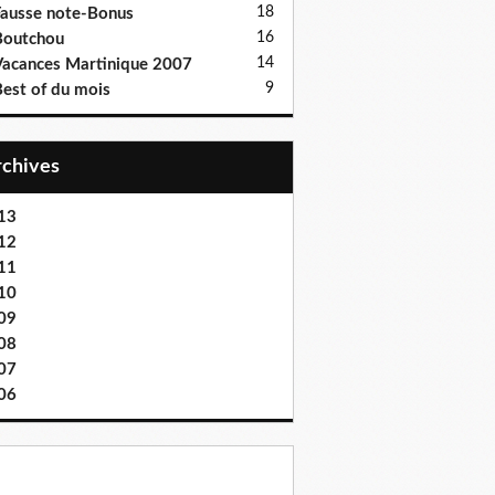
18
ausse note-Bonus
16
Boutchou
14
acances Martinique 2007
9
est of du mois
Archives
13
12
11
10
09
08
07
06