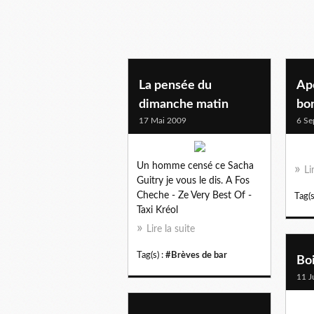
breves de bar
La pensée du
Apé
dimanche matin
bon
17 Mai 2009
6 Se
Un homme censé ce Sacha
Li
Guitry je vous le dis. A Fos
Cheche - Ze Very Best Of -
Tag(s
Taxi Kréol
Lire la suite
Tag(s) :
#Brèves de bar
Boi
11 J