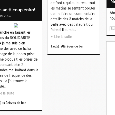
de foot » qui au bureau tout
les matins se sentent obliger
 an ti coup enko!
Abo
de me faire un commentaire
ai 2006
nou
détaillé des 3 matchs de la
veille avec des : il aurait du
E
faire ci il aurait...
nche en faisant les
m
Lire la suite
tos du SOLIDARITE
a
 je me suis bien
i
Tag(s) :
#Brèves de bar
rder avec ce fichu
l
chage de la photo prise
me bloquait les prises de
pendant bien 2
ndes me limitant dans la
sse de fréquence des
s. La j’ai trouve le
ge...
re la suite
) :
#Brèves de bar