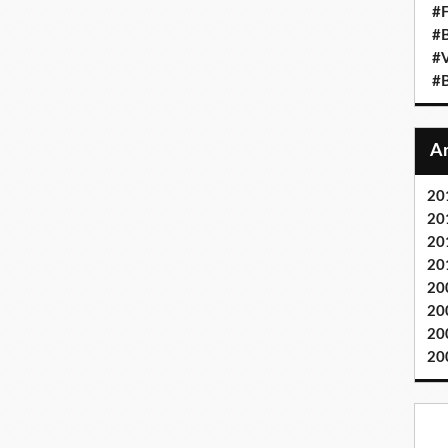
#F
#
#V
#B
20
20
20
20
20
20
20
20