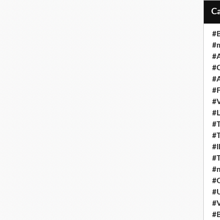
#B
#
#A
#C
#A
#F
#V
#L
#T
#T
#
#T
#n
#Q
#U
#V
#B