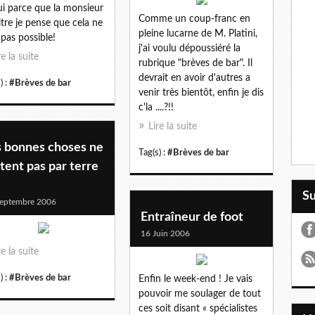
 oui parce que la monsieur
Comme un coup-franc en
bitre je pense que cela ne
pleine lucarne de M. Platini,
 pas possible!
j'ai voulu dépoussiéré la
re la suite
rubrique "brèves de bar". Il
devrait en avoir d'autres a
) :
#Brèves de bar
venir très bientôt, enfin je dis
c'la ....?!!
Lire la suite
s bonnes choses ne
Tag(s) :
#Brèves de bar
tent pas par terre
S
eptembre 2006
Entraîneur de foot
16 Juin 2006
re la suite
) :
#Brèves de bar
Enfin le week-end ! Je vais
pouvoir me soulager de tout
ces soit disant « spécialistes