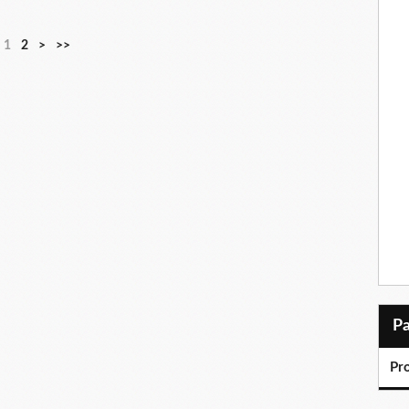
1
2
>
>>
Pr