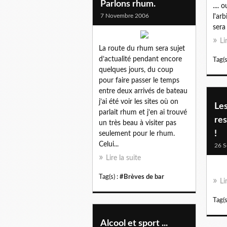
Parlons rhum.
....
7 Novembre 2006
l'ar
sera
Li
La route du rhum sera sujet
d’actualité pendant encore
Tag(s
quelques jours, du coup
pour faire passer le temps
entre deux arrivés de bateau
j’ai été voir les sites où on
Le
parlait rhum et j’en ai trouvé
res
un très beau à visiter pas
!
seulement pour le rhum.
Celui...
26 S
Lire la suite
Tag(s) :
#Brèves de bar
Li
Tag(s
Alcool et sport ...