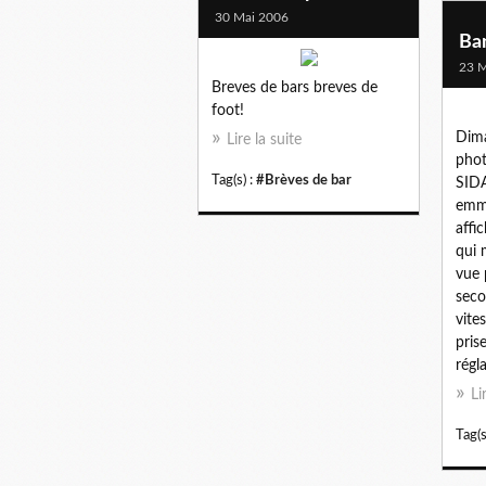
30 Mai 2006
Ban
23 M
Breves de bars breves de
foot!
Dima
Lire la suite
pho
Tag(s) :
#Brèves de bar
SIDA
emme
affi
qui 
vue 
seco
vite
prise
régla
Li
Tag(s